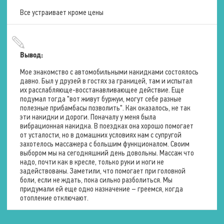
Зоны воздействия
Шея
Все устраивает кроме цены
Плечи
Спина
Поясница
Ягодицы
Бёдра
Вывод:
Мое знакомство с автомобильными накидками состоялось
Вес
давно. Был у друзей в гостях за границей, там и испытал
их расслабляюще-восстанавливающее действие. Еще
подумал тогда "вот живут буржуи, могут себе разные
Брутто (с упаковкой)
12 кг.
полезные прибамбасы позволить". Как оказалось, не так
эти накидки и дороги. Поначалу у меня была
вибрационная накидка. В поездках она хорошо помогает
Роликовый массаж
от усталости, но в домашних условиях нам с супругой
захотелось массажера с большим функционалом. Своим
Зоны воздействия
Плечи
выбором мы на сегодняшний день довольны. Массаж что
Шея
надо, почти как в кресле, только руки и ноги не
Спина
задействованы. Заметили, что помогает при головной
Поясница
боли, если не ждать, пока сильно разболиться. Мы
придумали ей еще одно назначение – греемся, когда
Количество массажных
отопление отключают.
головок
4 шт.
Техники массажа
Разминающая