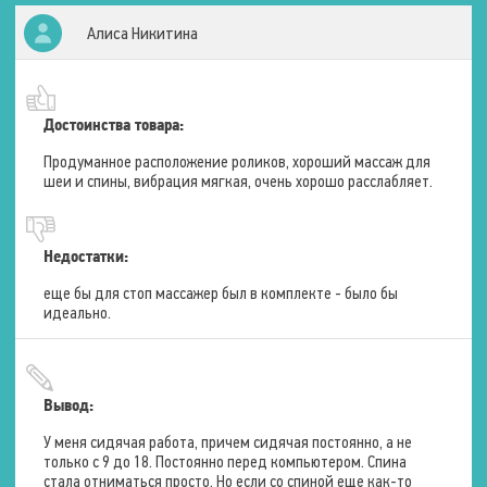
Тип проработки
Вся спина
Алиса Никитина
Область
Вибрационный массаж
Достоинства товара:
Зоны воздействия
Бёдра
Продуманное расположение роликов, хороший массаж для
Ягодицы
шеи и спины, вибрация мягкая, очень хорошо расслабляет.
Количество уровней
интенсивности
3 уровня
Техники массажа
Постоянная
Недостатки:
еще бы для стоп массажер был в комплекте - было бы
идеально.
Тепловой массаж
Зоны воздействия
Спина
Поясница
Вывод:
У меня сидячая работа, причем сидячая постоянно, а не
Комплектация
только с 9 до 18. Постоянно перед компьютером. Спина
стала отниматься просто. Но если со спиной еще как-то