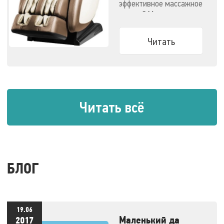
эффективное массажное
кресло? Мы
решили облегчить вам
задачу.
Читать
Читать всё
БЛОГ
19.06
Маленький да
2017