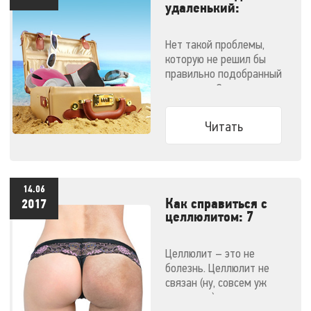
удаленький:
массажеры,
незаменимые в
Нет такой проблемы,
отпуске
которую не решил бы
правильно подобранный
массажер. Эти
компактные малютки
поместятся даже в
Читать
ручную кладь и не
дадут испортить
отпуск!
14.06
Как справиться с
2017
целлюлитом: 7
эффективных
методов
Целлюлит – это не
болезнь. Целлюлит не
связан (ну, совсем уж
напрямую) с ожирением.