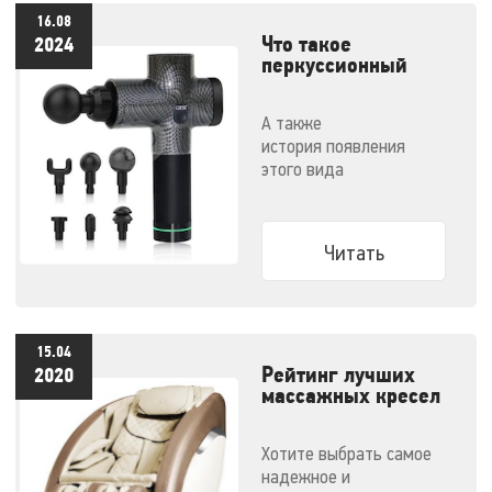
16.08
Что такое
2024
перкуссионный
массажер и как им
правильно
А также
пользоваться
история появления
этого вида
массажеров и советы по
выбору конкретной
модели
Читать
15.04
Рейтинг лучших
2020
массажных кресел
- 2020
Хотите выбрать самое
надежное и