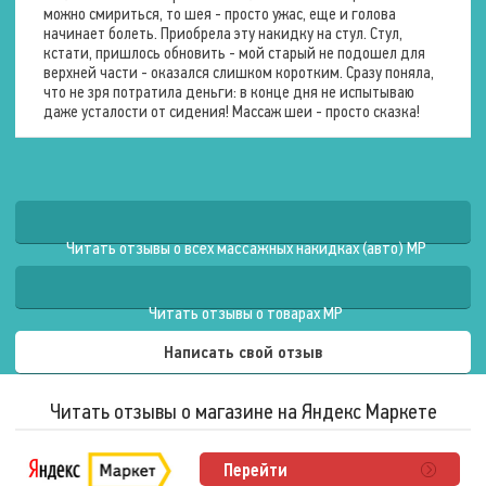
можно смириться, то шея - просто ужас, еще и голова
Стандартная
начинает болеть. Приобрела эту накидку на стул. Стул,
комплектация
Руководство по эксплуатации
кстати, пришлось обновить - мой старый не подошел для
верхней части - оказался слишком коротким. Сразу поняла,
что не зря потратила деньги: в конце дня не испытываю
Функции
даже усталости от сидения! Массаж шеи - просто сказка!
Подогрев
Эффект массажа
Общеоздоравливающий
Читать отзывы о всех массажных накидках (авто) MP
Читать отзывы о товарах MP
Написать свой отзыв
Читать отзывы о магазине на Яндекс Маркете
Перейти