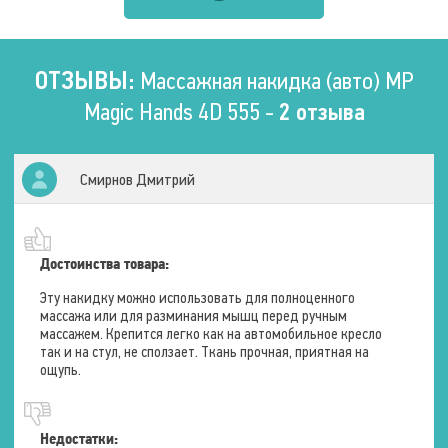
программ
3 шт.
Таймер
15 мин
Типы программ
Вся область спины
ОТЗЫВЫ:
Массажная накидка (авто) MP
Нижняя область спины
Верхняя область спины
Magic Hands 4D 555 -
2 отзыва
Питание
Смирнов Дмитрий
Режим работы
От прикуривателя
От розетки
Мощность
48 Вт.
Достоинства товара:
Напряжение
12 В
Эту накидку можно использовать для полноценного
массажа или для разминания мышц перед ручным
массажем. Крепится легко как на автомобильное кресло
так и на стул, не сползает. Ткань прочная, приятная на
Массаж
ощупь.
Типы массажа
Роликовый
Тепловой
Вибрационный
Недостатки: