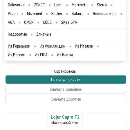
Oakworks
●
ZENET
●
Lemi
●
Marchetti
●
Sierra
●
Vision
●
Mizomed
●
Esther
●
Sakura
●
Benessere iso
●
AGA
●
OMEN
●
CODE
●
SKYY SPA
Недорогие
●
Элитные
Из Германии
●
Из Финляндии
●
Из Италии
●
Из России
●
Из США
●
Из Китая
Сортировка:
По популярности
Сначала дешёвые
Сначала дорогие
Lojer Capre F2
Массажный стол