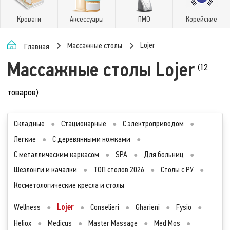
Кровати
Аксессуары
ПМО
Корейские
Lojer
Массажные столы
Главная
Массажные столы Lojer
(12
товаров)
Складные
●
Стационарные
●
С электроприводом
●
Легкие
●
С деревянными ножками
●
С металлическим каркасом
●
SPA
●
Для больниц
●
Шезлонги и качалки
●
ТОП столов 2026
●
Столы с РУ
●
Косметологические кресла и столы
Lojer
Wellness
●
●
Conselieri
●
Gharieni
●
Fysio
●
Heliox
●
Medicus
●
Master Massage
●
Med Mos
●