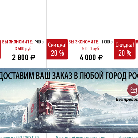
ВЫ ЭКОНОМИТЕ:
700 р.
ВЫ ЭКОНОМИТЕ:
1 000 р.
Скидка!
Скидка!
3 500 руб.
5 000 руб.
20 %
20 %
2 800
4 000
я кресла EGO TWIST EG-
Массажный подголовник для
Накидка си