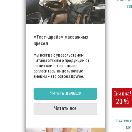
20
«Тест-драйв» массажных
кресел
Мы всегда с удовольствием
читаем отзывы о продукции от
наших клиентов, однако,
согласитесь, видеть живые
эмоции - это совсем другое.
Скидка!
Читать дальше
20 %
Читать все
Подголов
EG1