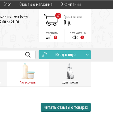
Блог
Отзывы о магазине
О компании
0
ция по телефону:
Сумма заказа:
0
р.
9:00
21:00
до
сравнить
просмотрено
0
0
Вход в клуб
и
Аксессуары
Для профи
Читать отзывы о товарах