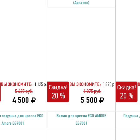
(Арпатек)
ВЫ ЭКОНОМИТЕ:
1 125 р.
ВЫ ЭКОНОМИТЕ:
1 375 р.
Скидка!
Скидка!
5 625 руб.
6 875 руб.
20 %
20 %
4 500
5 500
 подушка для кресла EGO
Валик для кресла EGO AMORE
Подушка 
Amore EG7001
EG7001