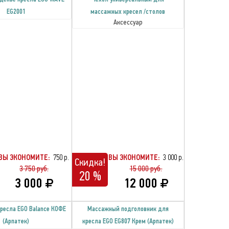
EG2001
массажных кресел /столов
Аксессуар
ВЫ ЭКОНОМИТЕ:
750 р.
ВЫ ЭКОНОМИТЕ:
3 000 р.
Скидка!
3 750 руб.
15 000 руб.
20 %
3 000
12 000
ресла EGO Balance КОФЕ
Массажный подголовник для
(Арпатек)
кресла EGO EG807 Крем (Арпатек)