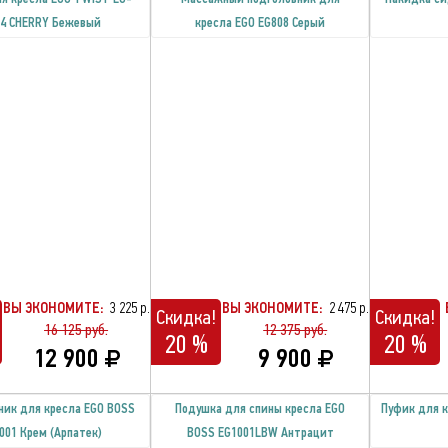
04 CHERRY Бежевый
кресла EGO EG808 Серый
ВЫ ЭКОНОМИТЕ:
3 225 р.
ВЫ ЭКОНОМИТЕ:
2 475 р.
Скидка!
Скидка!
16 125 руб.
12 375 руб.
20 %
20 %
12 900
9 900
ник для кресла EGO BOSS
Подушка для спины кресла EGO
Пуфик для к
001 Крем (Арпатек)
BOSS EG1001LBW Антрацит