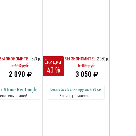
ВЫ ЭКОНОМИТЕ:
523 р.
ВЫ ЭКОНОМИТЕ:
2 050 р.
Скидка!
2 613 руб.
5 100 руб.
40 %
2 090
3 050
r Stone Rectangle
Cosmetics Валик круглый 20 см
еватель камней
Валик для массажа