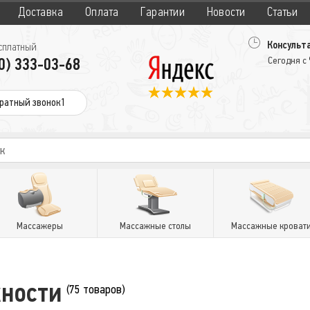
Доставка
Оплата
Гарантии
Новости
Статьи
Консульта
сплатный
0) 333-03-68
Сегодня с
ратный звонок1
Массажеры
Массажные столы
Массажные кроват
ности
(75 товаров)