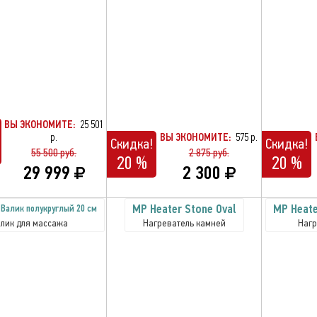
ВЫ ЭКОНОМИТЕ:
25 501
р.
ВЫ ЭКОНОМИТЕ:
575 р.
Скидка!
Скидка!
55 500 руб.
2 875 руб.
20 %
20 %
29 999
2 300
MP Heater Stone Oval
MP Heate
 Валик полукруглый 20 см
лик для массажа
Нагреватель камней
Нагр