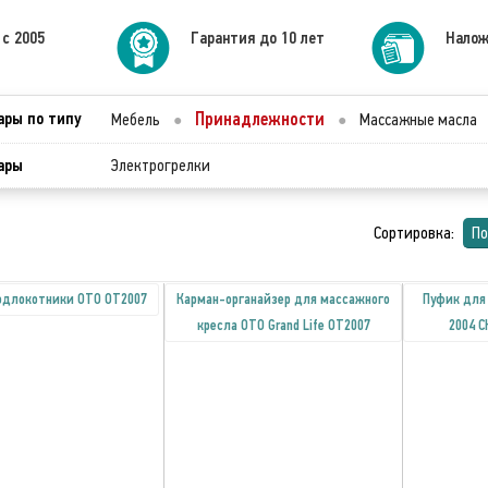
 с 2005
Гарантия до 10 лет
Налож
ары по типу
Принадлежности
Мебель
●
●
Массажные масла
ары
Электрогрелки
Сортировка:
По
одлокотники OTO OT2007
Карман-органайзер для массажного
Пуфик для
кресла OTO Grand Life OT2007
2004 