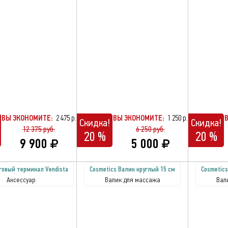
ВЫ ЭКОНОМИТЕ:
2 475 р.
ВЫ ЭКОНОМИТЕ:
1 250 р.
Скидка!
Скидка!
12 375 руб.
6 250 руб.
20 %
20 %
9 900
5 000
говый терминал Vendista
Cosmetics Валик круглый 15 см
Cosmetics
Аксессуар
Валик для массажа
Вал