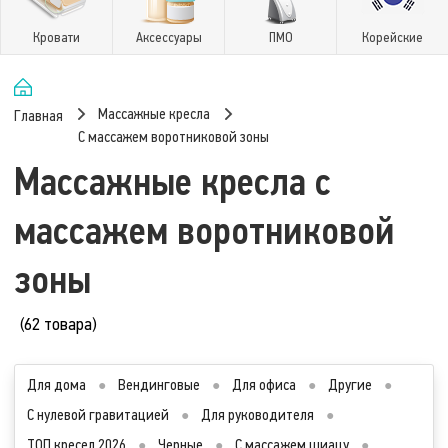
Кровати
Аксессуары
ПМО
Корейские
Массажные кресла
Главная
С массажем воротниковой зоны
Массажные кресла с
массажем воротниковой
зоны
(62 товара)
Для дома
●
Вендинговые
●
Для офиса
●
Другие
●
С нулевой гравитацией
●
Для руководителя
●
ТОП кресел 2026
●
Черные
●
С массажем шиацу
●