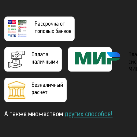
Рассрочка от
топовых банков
Оплата
Пла
наличными
сис
МИ
Безналичный
расчёт
А также множеством
других способов!