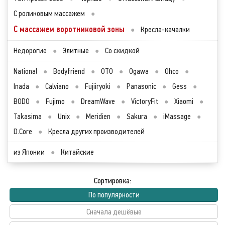
С роликовым массажем
●
С массажем воротниковой зоны
●
Кресла-качалки
Недорогие
●
Элитные
●
Со скидкой
National
●
Bodyfriend
●
OTO
●
Ogawa
●
Ohco
●
Inada
●
Calviano
●
Fujiiryoki
●
Panasonic
●
Gess
●
BODO
●
Fujimo
●
DreamWave
●
VictoryFit
●
Xiaomi
●
Takasima
●
Unix
●
Meridien
●
Sakura
●
iMassage
●
D.Core
●
Кресла других производителей
из Японии
●
Китайские
Сортировка:
По популярности
Сначала дешёвые