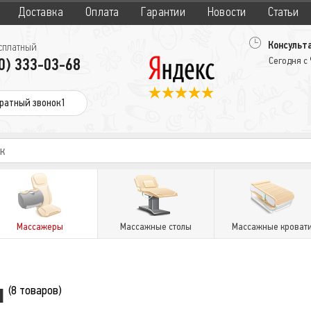
Доставка
Оплата
Гарантии
Новости
Статьи
Консульта
сплатный
0) 333-03-68
Сегодня с
ратный звонок1
Массажеры
Массажные столы
Массажные кроват
ы
(8 товаров)