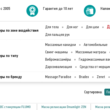
 с 2005
Гарантия до 10 лет
Налож
Д
Для тела
●
Для ног
●
Для шеи
●
ры по зоне воздействия
Для пальцев рук
Массажные накидки
●
Автомобильные
Свинг-машины
●
Массажные матрасы
ры по типу
Вибромассажёры
●
Гидромассажные ва
Дарсонвализация
●
Средства от морщи
ры по бренду
Massage Paradise
●
Bradex
●
Zenet
●
Сортировка:
По
АВС стимуляции FUJIMO
Маска релаксации Dreamlight ZEN
Маска рела