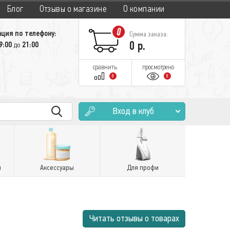
Блог
Отзывы о магазине
О компании
0
ция по телефону:
Сумма заказа:
0
р.
9:00
21:00
до
сравнить
просмотрено
0
0
Вход в клуб
и
Аксессуары
Для профи
Читать отзывы о товарах