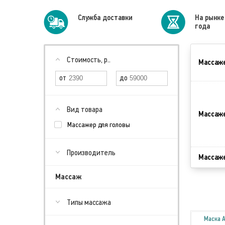
Cлужба доставки
На рынке
года
Стоимость, р..
Массаже
Вид товара
Массаже
Массажер для головы
Производитель
Массаже
Массаж
Типы массажа
Маска 