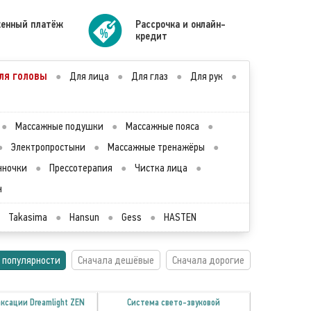
енный платёж
Рассрочка и онлайн-
кредит
ля головы
●
Для лица
●
Для глаз
●
Для рук
●
●
Массажные подушки
●
Массажные пояса
●
●
Электропростыни
●
Массажные тренажёры
●
нночки
●
Прессотерапия
●
Чистка лица
●
н
Takasima
●
Hansun
●
Gess
●
HASTEN
 популярности
Сначала дешёвые
Сначала дорогие
ксации Dreamlight ZEN
Система свето-звуковой