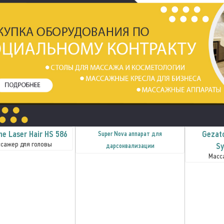
e Laser Hair HS 586
Gezato
Super Nova аппарат для
сажер для головы
Sy
дарсонвализации
Масс