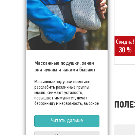
Скидка!
30 %
Массажные подушки: зачем
они нужны и какими бывают
Массажные подушки помогают
расслабить различные группы
мышц, снимают усталость,
повышают иммунитет, лечат
ПОЛЕ
бессонницу и нервозность, высокое
кровяное давление и ревматизм, и
даже (девушки, внимание!)
улучшают метаболизм.
Читать дальше