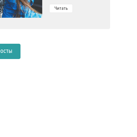
это дачи.
Читать
посты