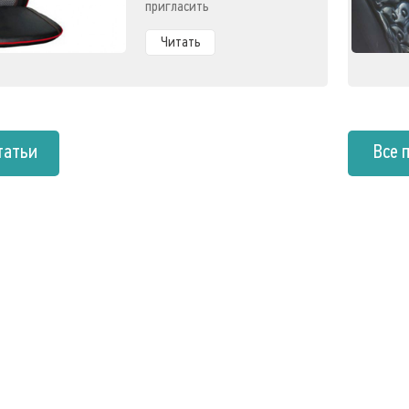
пригласить
высококлассного
мануального терапевта для
Читать
проведения выездного
курса лечебно-
профилактических
мероприятий.
татьи
Все 