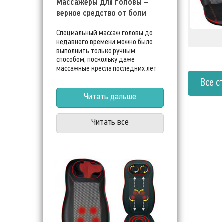
Массажеры для головы –
верное средство от боли
Специальный массаж головы до
недавнего времени можно было
выполнить только ручным
способом, поскольку даже
массажные кресла последних лет
не имеют такой опции,
Все с
ограничиваясь лишь
массированием затылочной части.
Читать дальше
Массажеры для головы проводят
полноценное лечение, укрепляя
Читать все
сосуды головного мозга и оказывая
рефлекторное воздействие на весь
организм.