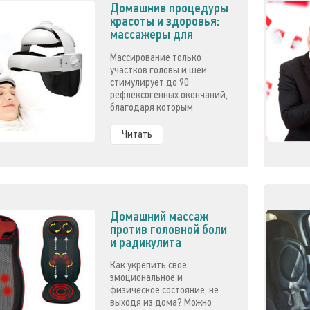
Домашние процедуры
красоты и здоровья:
массажеры для
головы
Массирование только
участков головы и шеи
стимулирует до 90
рефлексогенных окончаний,
благодаря которым
активируются все
внутренние органы и
Читать
системы. Достаточно
вспомнить роскошные, с
руку толщиной косы
прапрабабушек, которые
ежедневно не менее 100 раз
расчесывали свои волосы
Домашний массаж
гребнем, чтобы понять,
против головной боли
насколько подобные
и радикулита
процедуры благоприятны
для здоровья и красоты.
Как укрепить свое
эмоциональное и
физическое состояние, не
выходя из дома? Можно