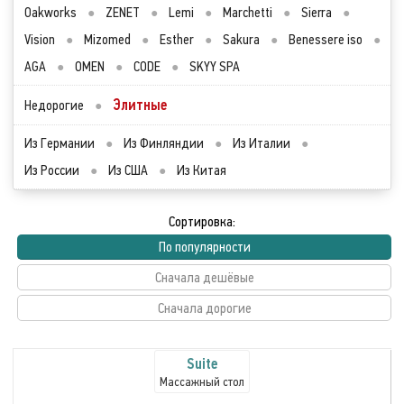
Oakworks
●
ZENET
●
Lemi
●
Marchetti
●
Sierra
●
Vision
●
Mizomed
●
Esther
●
Sakura
●
Benessere iso
●
AGA
●
OMEN
●
CODE
●
SKYY SPA
Элитные
Недорогие
●
Из Германии
●
Из Финляндии
●
Из Италии
●
Из России
●
Из США
●
Из Китая
Сортировка:
По популярности
Сначала дешёвые
Сначала дорогие
Suite
Массажный стол