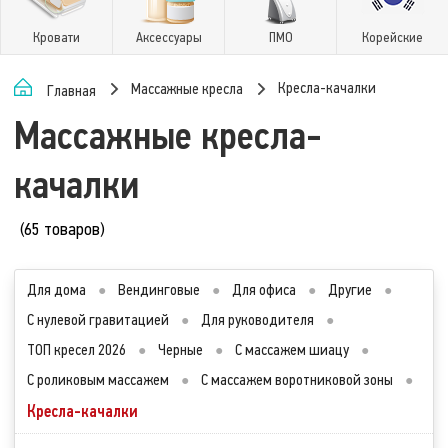
Кровати
Аксессуары
ПМО
Корейские
Кресла-качалки
Массажные кресла
Главная
Массажные кресла-
качалки
(65 товаров)
Для дома
●
Вендинговые
●
Для офиса
●
Другие
●
С нулевой гравитацией
●
Для руководителя
●
ТОП кресел 2026
●
Черные
●
С массажем шиацу
●
С роликовым массажем
●
С массажем воротниковой зоны
●
Кресла-качалки