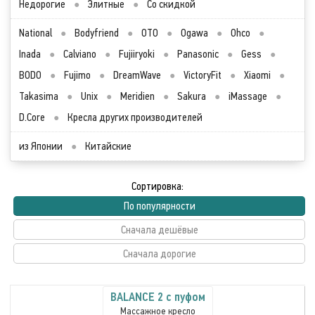
Недорогие
●
Элитные
●
Со скидкой
National
●
Bodyfriend
●
OTO
●
Ogawa
●
Ohco
●
Inada
●
Calviano
●
Fujiiryoki
●
Panasonic
●
Gess
●
BODO
●
Fujimo
●
DreamWave
●
VictoryFit
●
Xiaomi
●
Takasima
●
Unix
●
Meridien
●
Sakura
●
iMassage
●
D.Core
●
Кресла других производителей
из Японии
●
Китайские
Сортировка:
По популярности
Сначала дешёвые
Сначала дорогие
BALANCE 2 с пуфом
Массажное кресло