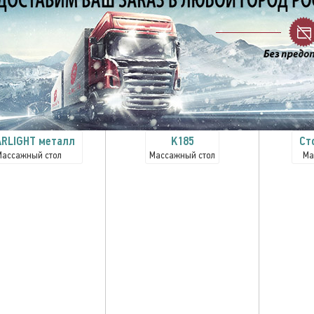
RLIGHT металл
K185
Cт
Массажный стол
Массажный стол
Ма