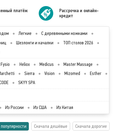
енный платёж
Рассрочка и онлайн-
кредит
водом
●
Легкие
●
С деревянными ножками
●
ниц
●
Шезлонги и качалки
●
ТОП столов 2026
●
ы
Fysio
●
Heliox
●
Medicus
●
Master Massage
●
archetti
●
Sierra
●
Vision
●
Mizomed
●
Esther
●
CODE
●
SKYY SPA
●
Из России
●
Из США
●
Из Китая
 популярности
Сначала дешёвые
Сначала дорогие