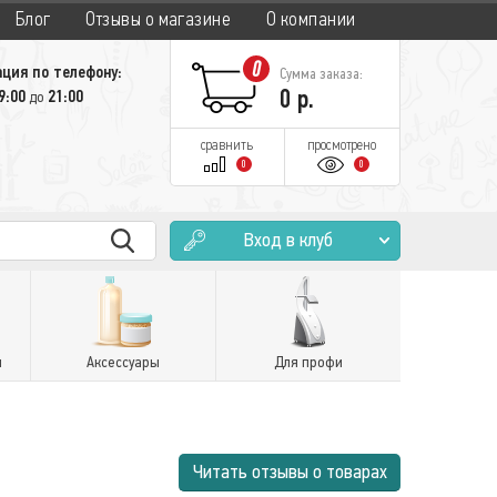
Блог
Отзывы о магазине
О компании
0
ция по телефону:
Сумма заказа:
0
р.
9:00
21:00
до
сравнить
просмотрено
0
0
Вход в клуб
и
Аксессуары
Для профи
Читать отзывы о товарах