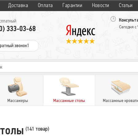
Доставка
Оплата
Гарантии
Новости
Статьи
Консульта
сплатный
0) 333-03-68
Сегодня с
ратный звонок1
Массажеры
Массажные столы
Массажные кроват
столы
(141 товар)