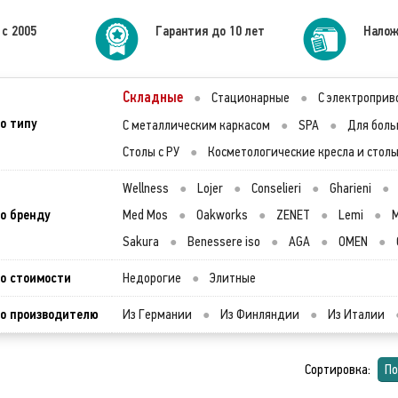
 с 2005
Гарантия до 10 лет
Налож
Складные
●
Стационарные
●
С электропри
о типу
С металлическим каркасом
●
SPA
●
Для боль
Столы с РУ
●
Косметологические кресла и стол
Wellness
●
Lojer
●
Conselieri
●
Gharieni
●
о бренду
Med Mos
●
Oakworks
●
ZENET
●
Lemi
●
M
Sakura
●
Benessere iso
●
AGA
●
OMEN
●
о стоимости
Недорогие
●
Элитные
о производителю
Из Германии
●
Из Финляндии
●
Из Италии
Сортировка:
По