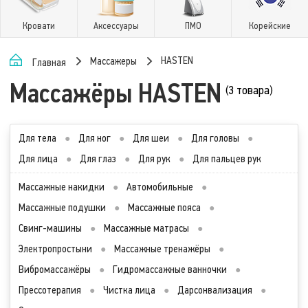
Кровати
Аксессуары
ПМО
Корейские
HASTEN
Массажеры
Главная
Массажёры HASTEN
(3 товара)
Для тела
●
Для ног
●
Для шеи
●
Для головы
●
Для лица
●
Для глаз
●
Для рук
●
Для пальцев рук
Массажные накидки
●
Автомобильные
●
Массажные подушки
●
Массажные пояса
●
Свинг-машины
●
Массажные матрасы
●
Электропростыни
●
Массажные тренажёры
●
Вибромассажёры
●
Гидромассажные ванночки
●
Прессотерапия
●
Чистка лица
●
Дарсонвализация
●