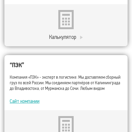
Калькулятор
“ПЭК”
Компания «ПЭК» - эксперт в логистике. Мы доставляем сборный
груз по всей России. Мы соединяем партнёров от Калининграда
до Владивостока, от Мурманска до Сочи. Любым видом
транспорта – любой груз наших Клиентов будет доставлен в
оптимальные сроки и в максимальной сохранности.
Сайт компании