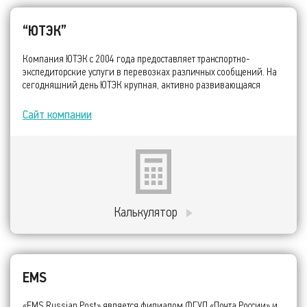
“ЮТЭК”
Компания ЮТЭК с 2004 года предоставляет транспортно-
экспедиторские услуги в перевозках различных сообщений. На
сегодняшний день ЮТЭК крупная, активно развивающаяся
компания, специализируется на предоставлении комплексного
логистического сервиса.
Сайт компании
Калькулятор
EMS
«EMS Russian Post» является филиалом ФГУП «Почта России» и