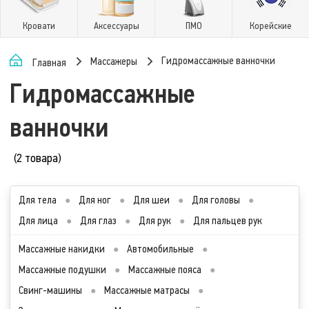
Кровати
Аксессуары
ПМО
Корейские
Гидромассажные ванночки
Массажеры
Главная
Гидромассажные
ванночки
(2 товара)
Для тела
●
Для ног
●
Для шеи
●
Для головы
●
Для лица
●
Для глаз
●
Для рук
●
Для пальцев рук
Массажные накидки
●
Автомобильные
●
Массажные подушки
●
Массажные пояса
●
Свинг-машины
●
Массажные матрасы
●