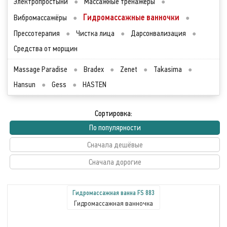
Электропростыни
●
Массажные тренажёры
●
Гидромассажные ванночки
Вибромассажёры
●
●
Прессотерапия
●
Чистка лица
●
Дарсонвализация
●
Средства от морщин
Massage Paradise
●
Bradex
●
Zenet
●
Takasima
●
Hansun
●
Gess
●
HASTEN
Сортировка:
По популярности
Сначала дешёвые
Сначала дорогие
Гидромассажная ванна FS 883
Гидромассажная ванночка