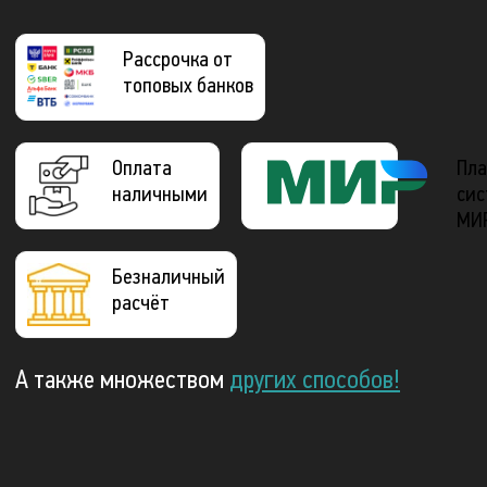
Рассрочка от
топовых банков
Оплата
Пла
наличными
сис
МИ
Безналичный
расчёт
А также множеством
других способов!