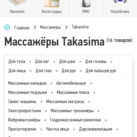
Кровати
Аксессуары
ПМО
Корейские
Takasima
Массажеры
Главная
Массажёры Takasima
(16 товаров)
Для тела
●
Для ног
●
Для шеи
●
Для головы
●
Для лица
●
Для глаз
●
Для рук
●
Для пальцев рук
Массажные накидки
●
Автомобильные
●
Массажные подушки
●
Массажные пояса
●
Свинг-машины
●
Массажные матрасы
●
Электропростыни
●
Массажные тренажёры
●
Вибромассажёры
●
Гидромассажные ванночки
●
Прессотерапия
●
Чистка лица
●
Дарсонвализация
●