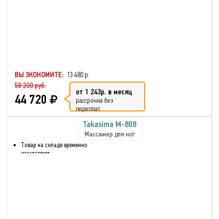
ВЫ ЭКОНОМИТЕ:
13 480 р.
58 200 руб.
от 1 243р. в месяц
44 720
рассрочка без
переплат
Takasima М-808
Массажер для ног
Товар на складе временно
отсутствует
Аналог HANSUN VIBRALEG
FC1001V
Роликовый массаж ног
Лимфодренажный массаж
Таймер, пауза
Массаж икр
Роликовый массаж