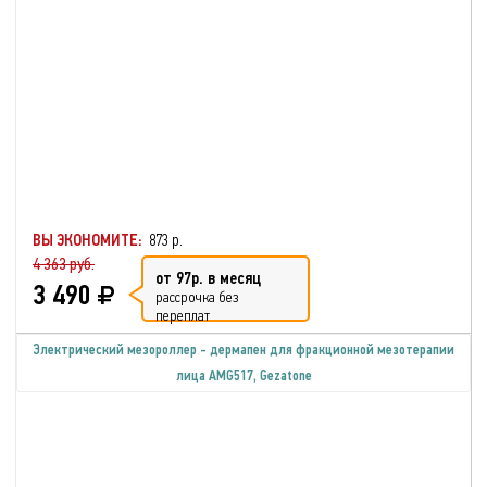
ВЫ ЭКОНОМИТЕ:
873 р.
4 363 руб.
от 97р. в месяц
3 490
рассрочка без
переплат
Электрический мезороллер - дермапен для фракционной мезотерапии
лица AMG517, Gezatone