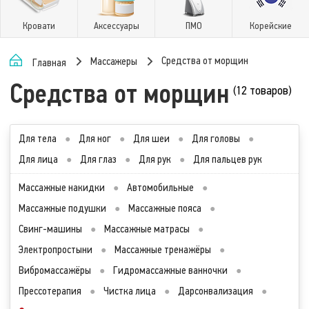
Кровати
Аксессуары
ПМО
Корейские
Средства от морщин
Массажеры
Главная
Средства от морщин
(12 товаров)
Для тела
●
Для ног
●
Для шеи
●
Для головы
●
Для лица
●
Для глаз
●
Для рук
●
Для пальцев рук
Массажные накидки
●
Автомобильные
●
Массажные подушки
●
Массажные пояса
●
Свинг-машины
●
Массажные матрасы
●
Электропростыни
●
Массажные тренажёры
●
Вибромассажёры
●
Гидромассажные ванночки
●
Прессотерапия
●
Чистка лица
●
Дарсонвализация
●