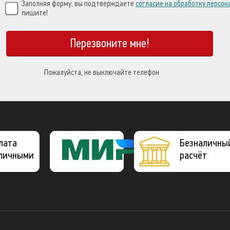
Заполняя форму, вы подтверждаете
согласие на обработку персо
пишите!
Перезвоните мне!
Пожалуйста, не выключайте телефон
лата
Платежная
Безналичны
личными
система
расчёт
МИР