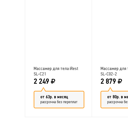
Массажер для тела iRest
Массажер для т
SL-C21
SL-C02-2
2 249
2 879
от 63р. в месяц
от 80р. в м
рассрочка без переплат
рассрочка бе