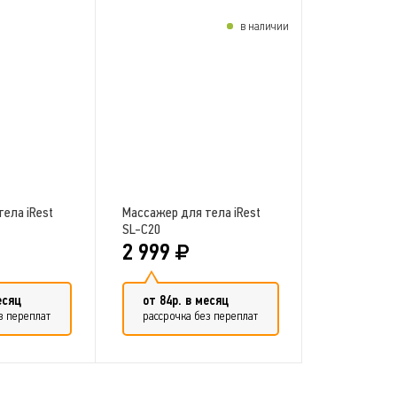
в наличии
ела iRest
Массажер для тела iRest
SL-C20
2 999
есяц
от 84р. в месяц
з переплат
рассрочка без переплат