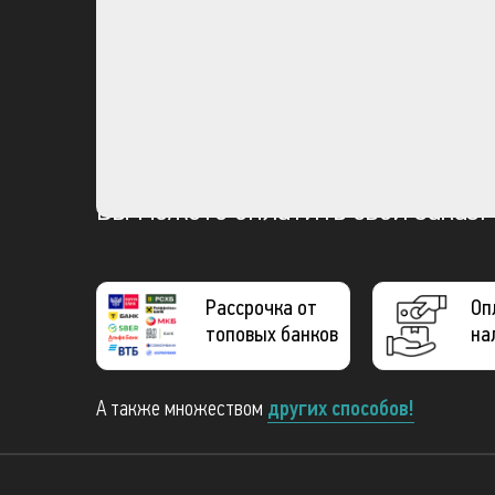
Вы можете оплатить свой заказ:
Рассрочка от
Оп
топовых банков
на
А также множеством
других способов!